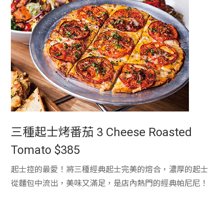
三種起士烤番茄 3 Cheese Roasted
Tomato $385
起士控的最愛！將三種經典起士完美的熔合，濃厚的起士
從麵包中流出，美味又滿足，是店內熱門的經典帕尼尼！