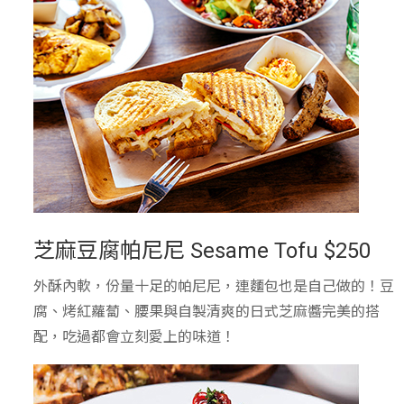
芝麻豆腐帕尼尼 Sesame Tofu $250
外酥內軟，份量十足的帕尼尼，連麵包也是自己做的！豆
腐、烤紅蘿蔔、腰果與自製清爽的日式芝麻醬完美的搭
配，吃過都會立刻愛上的味道！