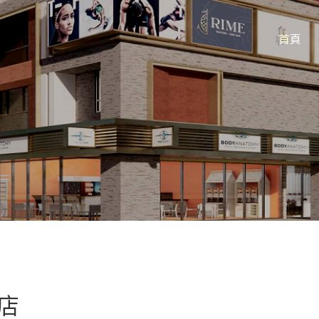
首頁
母店