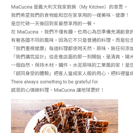
MiaCucina 是義大利文我家廚房（My Kitchen）的意思。
我們希望我們的食物能和您在家享用的一樣美味、健康！
是您忙碌一天後回到家最想享用的一餐。
在 MiaCucina ，我們不僅有趣，也用心為您準備充滿創意
有著各國不同的風味，因為它不只是普通的料理，而是包
「我們重視健康」每道料理都使用天然、原味、無任何添
「我們講究設計」從走進店面的那一刻開始，是清爽，陽
一個自然，保持木材，鐵件，水泥原味的工業風的家！是
「感同身受的體驗」把客人當成家人般的用心，把料裡當
There always something to be grateful for.
感恩的心情做料理，MiaCucina 讓地球更好！