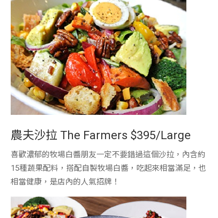
農夫沙拉 The Farmers $395/Large
喜歡濃郁的牧場白醬朋友一定不要錯過這個沙拉，內含約
15種蔬果配料，搭配自製牧場白醬，吃起來相當滿足，也
相當健康，是店內的人氣招牌！